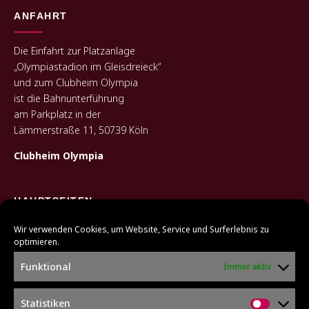
ANFAHRT
Die Einfahrt zur Platzanlage
„Olympiastadion im Gleisdreieck“
und zum Clubheim Olympia
ist die Bahnunterführung
am Parkplatz in der
Lämmerstraße 11, 50739 Köln
Clubheim Olympia
HAUPTSEITEN
Wir verwenden Cookies, um Website, Service und Surferlebnis zu
HOME
optimieren.
SENIOR:INNEN
Funktional
Immer aktiv
JUGEND
ÜBER UNS
UNSERE FANSHOPS
Statistiken